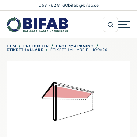
0581-62 81 60
bifab@bifab.se
HEM
/
PRODUKTER
/
LAGERMÄRKNING
/
ETIKETTHÅLLARE
/
ETIKETTHÅLLARE EH 100×26