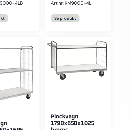
KM9000-4LB
Art.nr: KM9000-4L
kt
Se
produkt
Plockvagn
agn
1790x650x1025
50x1695
broms