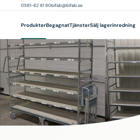
0581-62 81 60
bifab@bifab.se
Produkter
Begagnat
Tjänster
Sälj lagerinredning