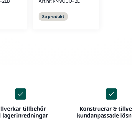
0-2LB
Art.nr: KM9000-2L
Se
produkt
illverkar tillbehör
Konstruerar & tillv
ll lagerinredningar
kundanpassade lösn