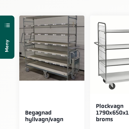
Meny
Plockvagn
Begagnad
1790x650x
hyllvagn/vagn
broms