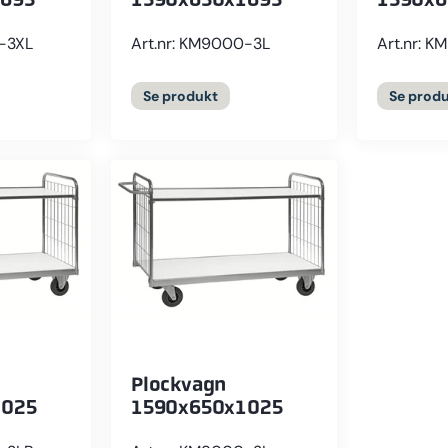
0-3XL
Art.nr: KM9000-3L
Art.nr: 
Se
produkt
Se
produ
Plockvagn
1025
1590x650x1025