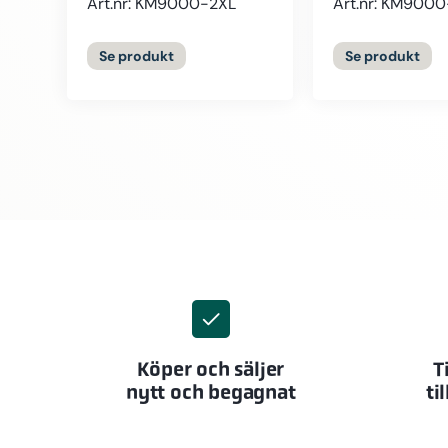
Art.nr: KM9000-2XL
Art.nr: KM900
Se
produkt
Se
produkt
Köper och säljer
T
nytt och begagnat
ti