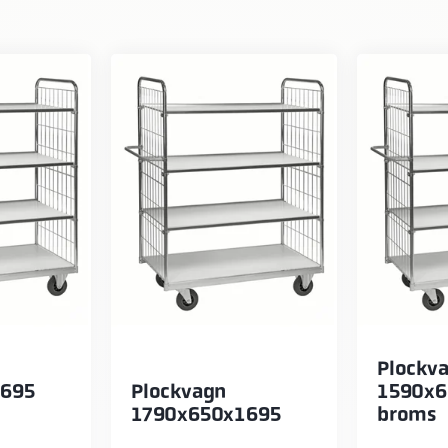
Plockv
1695
Plockvagn
1590x6
1790x650x1695
broms