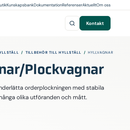
utik
Kunskapsbank
Dokumentation
Referenser
Aktuellt
Om oss
Kontakt
YLLSTÄLL
/
TILLBEHÖR TILL HYLLSTÄLL
/
HYLLVAGNAR
nar/Plockvagnar
underlätta orderplockningen med stabila
 många olika utföranden och mått.