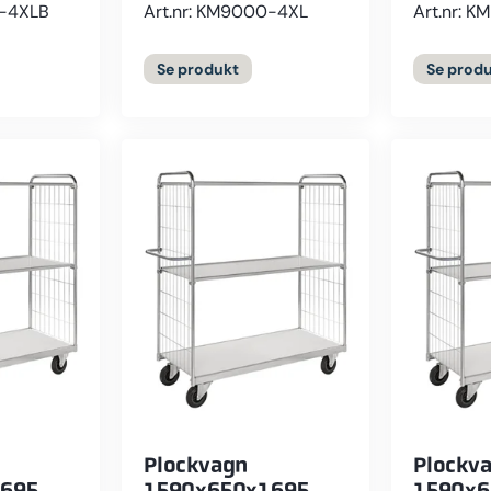
0-4XLB
Art.nr: KM9000-4XL
Art.nr: 
Se
produkt
Se
produ
Plockvagn
Plockv
1695
1590x650x1695
1590x6