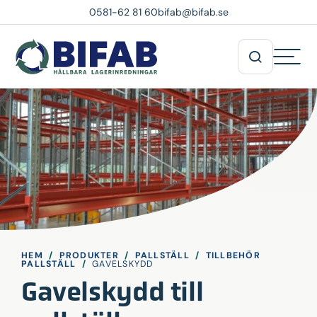
0581-62 81 60
bifab@bifab.se
HEM
/
PRODUKTER
/
PALLSTÄLL
/
TILLBEHÖR
PALLSTÄLL
/
GAVELSKYDD
Gavelskydd till