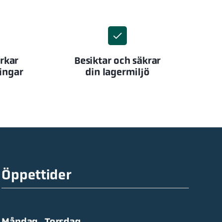
erkar
Besiktar och säkrar
ingar
din lagermiljö
Öppettider
Måndag–Torsdag