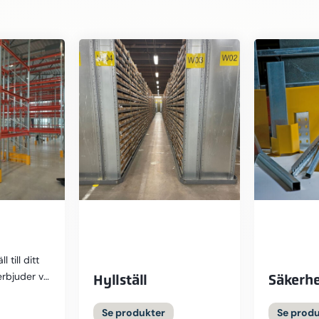
 till ditt
erbjuder vi
Hyllställ
Säkerhe
gagnade
de efter
Se produkter
Se prod