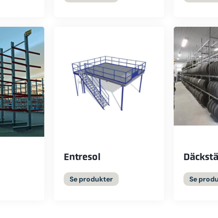
över 40
lper vi
effektiva,
seffektiva
get lager ✔
e pallställ
tallation
för offert
Entresol
Däckstä
Se produkter
Se prod