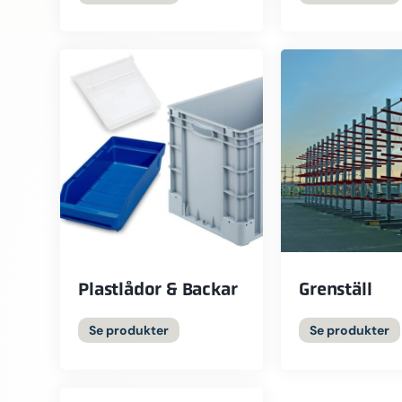
dina behov. Med 
års erfarenhet hjä
företag att skapa 
säkra och kostnad
lagerlösningar. ✔ Snabba
leveranser från e
Nya och begagnad
✔ Montage och ins
Kontakta oss idag 
på pallställ.
Plastlådor & Backar
Grenställ
Se produkter
Se produkter