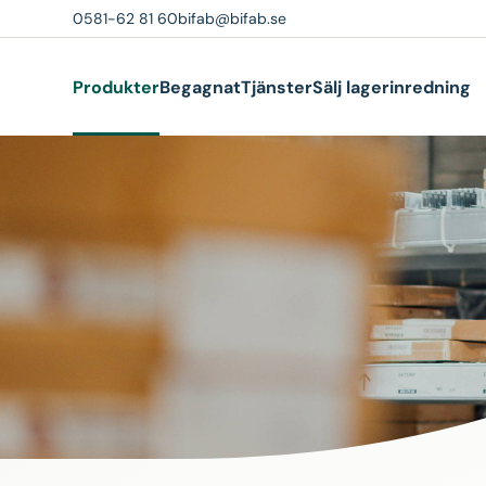
0581-62 81 60
bifab@bifab.se
Produkter
Begagnat
Tjänster
Sälj lagerinredning