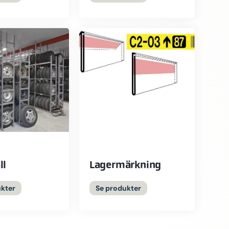
ll
Lagermärkning
ukter
Se produkter