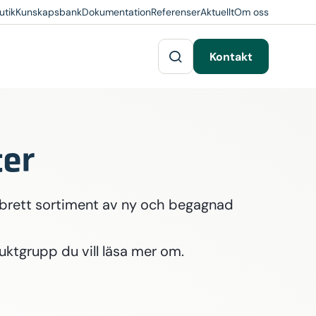
utik
Kunskapsbank
Dokumentation
Referenser
Aktuellt
Om oss
Kontakt
er
 brett sortiment av ny och begagnad
uktgrupp du vill läsa mer om.