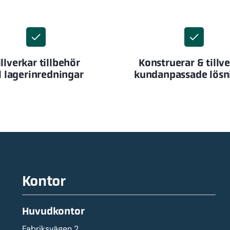
illverkar tillbehör
Konstruerar & tillv
ll lagerinredningar
kundanpassade lösn
Kontor
Huvudkontor
Fabriksvägen 2