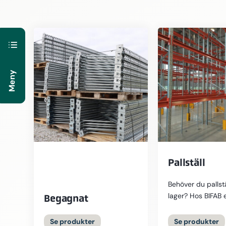
Meny
Pallställ
Behöver du pallställ
lager? Hos BIFAB 
Begagnat
både nya och be
pallställ anpassa
Se produkter
Se produkter