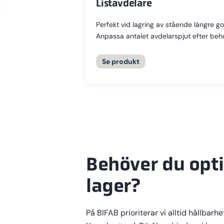
Listavdelare
Perfekt vid lagring av stående längre go
Anpassa antalet avdelarspjut efter beh
för att hålla isär godset och minska riske
Se
produkt
Behöver du opti
lager?
På BIFAB prioriterar vi alltid hållbarhe