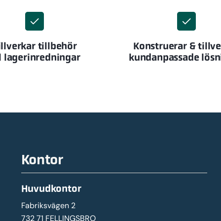
illverkar tillbehör
Konstruerar & tillv
ll lagerinredningar
kundanpassade lösn
Kontor
Huvudkontor
Fabriksvägen 2
732 71 FELLINGSBRO