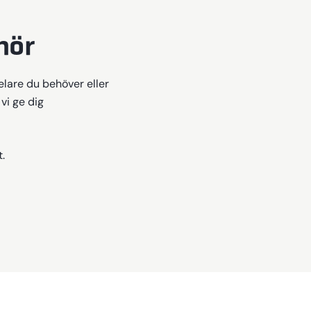
hör
delare du behöver eller
vi ge dig
.