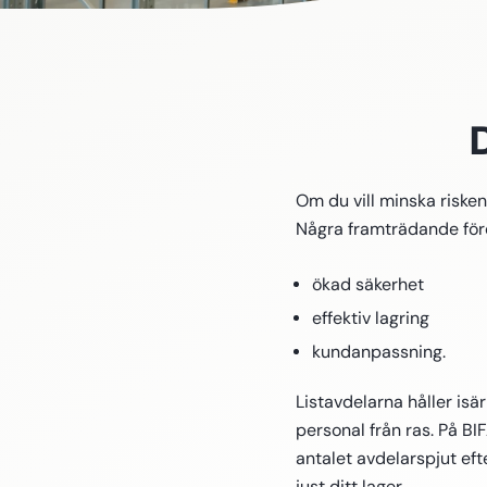
Om du vill minska risken 
Några framträdande förd
ökad säkerhet
effektiv lagring
kundanpassning.
Listavdelarna håller is
personal från ras. På B
antalet avdelarspjut eft
just ditt lager.