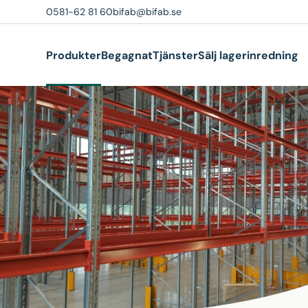
0581-62 81 60
bifab@bifab.se
Produkter
Begagnat
Tjänster
Sälj lagerinredning