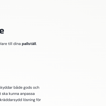
e
pallställ
lare till dina
.
 skyddar både gods och
elt ska kunna anpassa
skräddarsydd lösning för