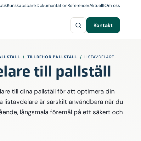
utik
Kunskapsbank
Dokumentation
Referenser
Aktuellt
Om oss
Kontakt
ALLSTÄLL
/
TILLBEHÖR PALLSTÄLL
/
LISTAVDELARE
lare till pallställ
are till dina pallställ för att optimera din
 listavdelare är särskilt användbara när du
ående, långsmala föremål på ett säkert och