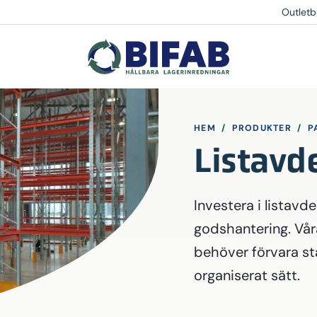
Outletb
HEM
/
PRODUKTER
/
P
Listavde
Investera i listavdel
godshantering. Våra
behöver förvara st
organiserat sätt.