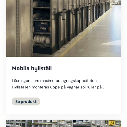
Mobila hyllställ
Lösningen som maximerar lagringskapaciteten.
Hyllställen monteras uppe på vagnar sol rullar på
skenor, antingen nedfrästa i golvet eller flytande
uppepå....
Se
produkt