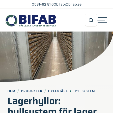
0581-62 81 60
bifab@bifab.se
HEM
/
PRODUKTER
/
HYLLSTÄLL
/
HYLLSYSTEM
Lagerhyllor:
hyllsystem för lager