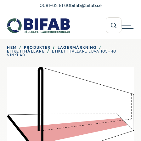
0581-62 81 60
bifab@bifab.se
HEM
/
PRODUKTER
/
LAGERMÄRKNING
/
ETIKETTHÅLLARE
/
ETIKETTHÅLLARE EBVA 105×40
VINKLAD