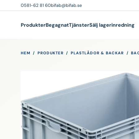
0581-62 81 60
bifab@bifab.se
Produkter
Begagnat
Tjänster
Sälj lagerinredning
HEM
/
PRODUKTER
/
PLASTLÅDOR & BACKAR
/
BA