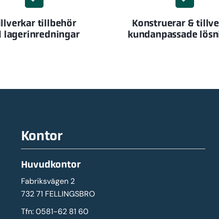
illverkar tillbehör
Konstruerar & tillv
ll lagerinredningar
kundanpassade lösn
Kontor
Huvudkontor
Fabriksvägen 2
732 71 FELLINGSBRO
Tfn:
0581-62 81 60