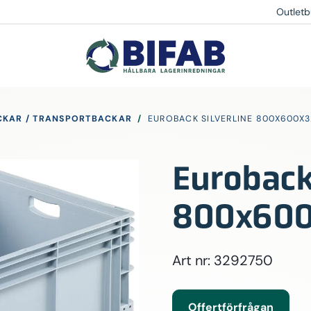
Outletb
CKAR / TRANSPORTBACKAR
/
EUROBACK SILVERLINE 800X600X
Euroback 
800x60
Art nr: 3292750
Offertförfrågan