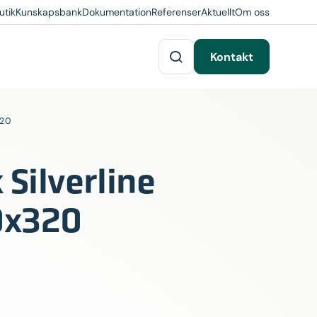
utik
Kunskapsbank
Dokumentation
Referenser
Aktuellt
Om oss
Kontakt
320
Silverline
0x320