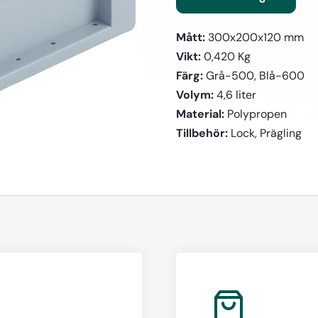
Mått:
300x200x120 mm
Vikt:
0,420 Kg
Färg:
Grå-500, Blå-600
Volym:
4,6 liter
Material:
Polypropen
Tillbehör:
Lock, Prägling