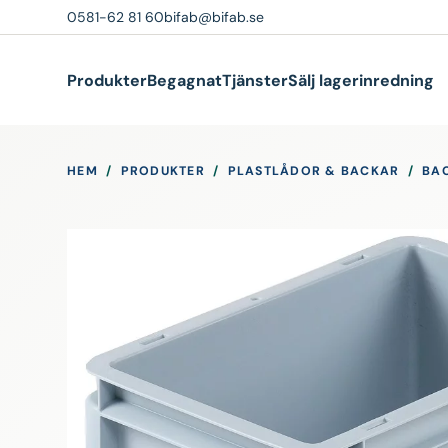
0581-62 81 60
bifab@bifab.se
Produkter
Begagnat
Tjänster
Sälj lagerinredning
HEM
/
PRODUKTER
/
PLASTLÅDOR & BACKAR
/
BA