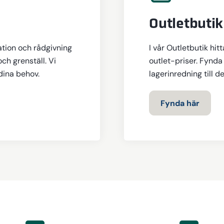
Outletbutik
ation och rådgivning
I vår Outletbutik hit
och grenställ. Vi
outlet-priser. Fynda 
 dina behov.
lagerinredning till d
Fynda här