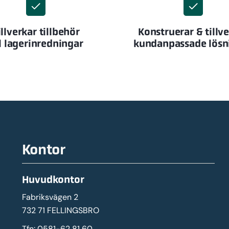
illverkar tillbehör
Konstruerar & tillv
ll lagerinredningar
kundanpassade lösn
Kontor
Huvudkontor
Fabriksvägen 2
732 71 FELLINGSBRO
Tfn:
0581-62 81 60