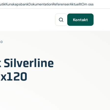
utik
Kunskapsbank
Dokumentation
Referenser
Aktuellt
Om oss
Kontakt
20
Silverline
x120