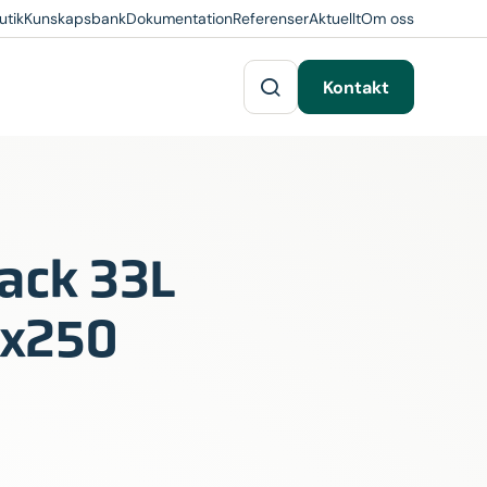
utik
Kunskapsbank
Dokumentation
Referenser
Aktuellt
Om oss
Kontakt
ack 33L
x250