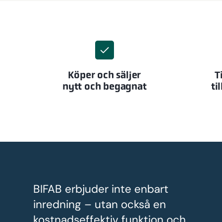
Köper och säljer
T
nytt och begagnat
ti
BIFAB erbjuder inte enbart
inredning – utan också en
kostnadseffektiv funktion och