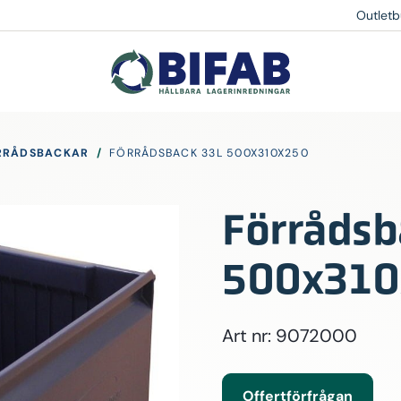
Outletb
RRÅDSBACKAR
/
FÖRRÅDSBACK 33L 500X310X250
Förrådsb
500x310
Art nr: 9072000
Offertförfrågan