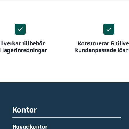
illverkar tillbehör
Konstruerar & tillv
ll lagerinredningar
kundanpassade lösn
Kontor
Huvudkontor