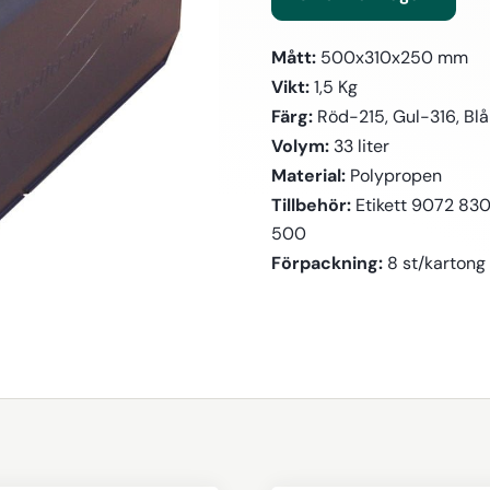
Mått:
500x310x250 mm
Vikt:
1,5 Kg
Färg:
Röd-215, Gul-316, Bl
Volym:
33 liter
Material:
Polypropen
Tillbehör:
Etikett 9072 83
500
Förpackning:
8 st/kartong