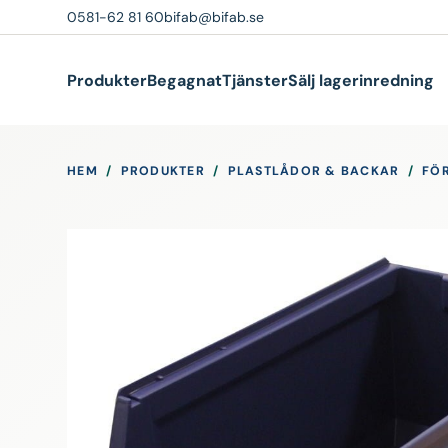
0581-62 81 60
bifab@bifab.se
Produkter
Begagnat
Tjänster
Sälj lagerinredning
HEM
/
PRODUKTER
/
PLASTLÅDOR & BACKAR
/
FÖ