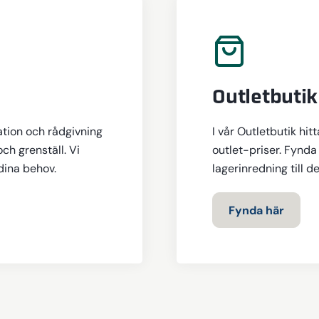
Outletbutik
ation och rådgivning
I vår Outletbutik hit
och grenställ. Vi
outlet-priser. Fynda 
 dina behov.
lagerinredning till d
Fynda här