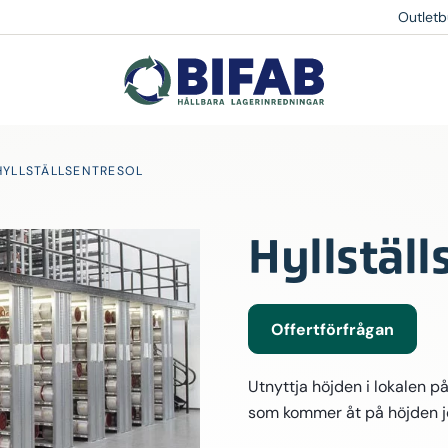
Outletb
HYLLSTÄLLSENTRESOL
Hyllställ
Offertförfrågan
Utnyttja höjden i lokalen på
som kommer åt på höjden job