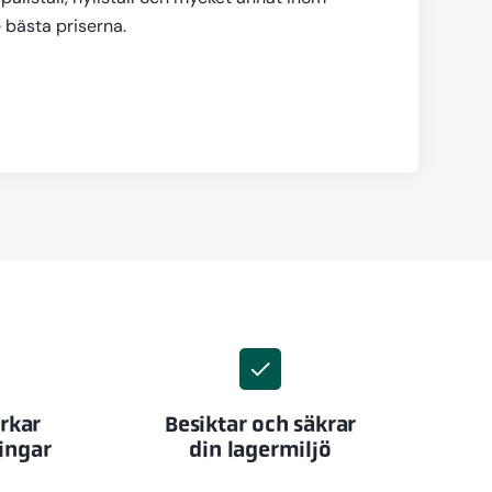
e bästa priserna.
erkar
Besiktar och säkrar
ingar
din lagermiljö