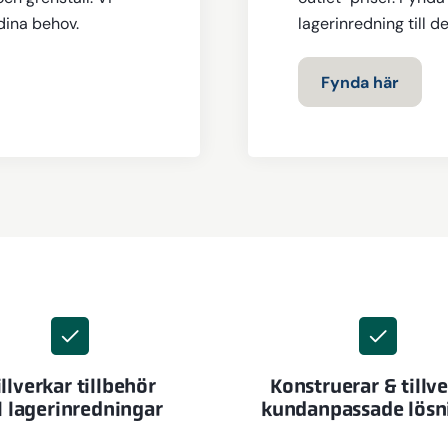
 dina behov.
lagerinredning till d
Fynda här
illverkar tillbehör
Konstruerar & tillv
ll lagerinredningar
kundanpassade lösn