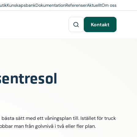
utik
Kunskapsbank
Dokumentation
Referenser
Aktuellt
Om oss
Kontakt
sentresol
 bästa sätt med ett våningsplan till. Istället för truck
bar man från golvnivå i två eller fler plan.