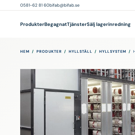
0581-62 81 60
bifab@bifab.se
Produkter
Begagnat
Tjänster
Sälj lagerinredning
HEM
/
PRODUKTER
/
HYLLSTÄLL
/
HYLLSYSTEM
/