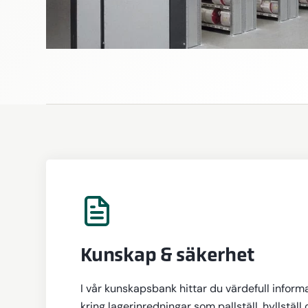
Kunskap & säkerhet
I vår kunskapsbank hittar du värdefull inform
kring lagerinredningar som pallställ, hyllställ 