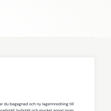
tar du begagnad och ny lagerinredning till
pallställ, hyllställ och mycket annat inom