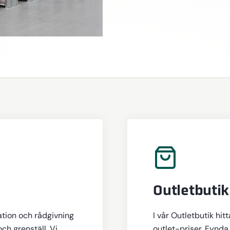
Outletbutik
ation och rådgivning
I vår Outletbutik hit
och grenställ. Vi
outlet-priser. Fynda 