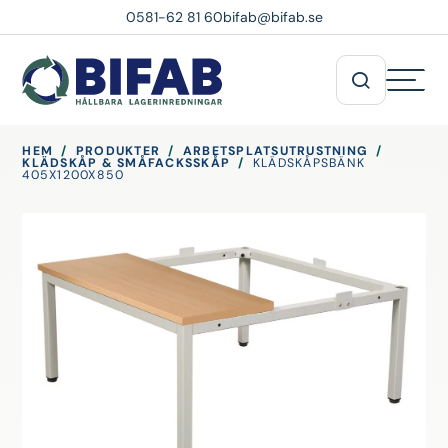
0581-62 81 60
bifab@bifab.se
HEM
/
PRODUKTER
/
ARBETSPLATSUTRUSTNING
/
KLÄDSKÅP & SMÅFACKSSKÅP
/
KLÄDSKÅPSBÄNK
405X1200X850