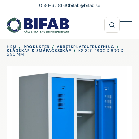
0581-62 81 60
bifab@bifab.se
HEM
/
PRODUKTER
/
ARBETSPLATSUTRUSTNING
/
KLÄDSKÅP & SMÅFACKSSKÅP
/
KS 320, 1800 X 600 X
550 MM