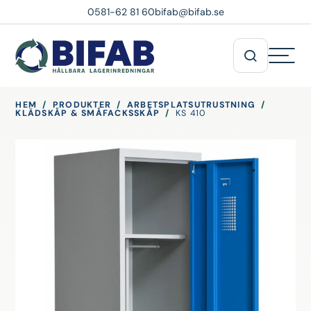
0581-62 81 60
bifab@bifab.se
HEM
/
PRODUKTER
/
ARBETSPLATSUTRUSTNING
/
KLÄDSKÅP & SMÅFACKSSKÅP
/
KS 410