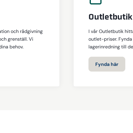
Outletbutik
ation och rådgivning
I vår Outletbutik hit
och grenställ. Vi
outlet-priser. Fynda 
 dina behov.
lagerinredning till d
Fynda här