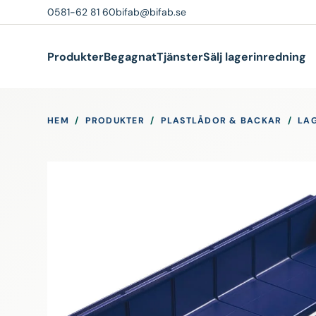
0581-62 81 60
bifab@bifab.se
Produkter
Begagnat
Tjänster
Sälj lagerinredning
HEM
/
PRODUKTER
/
PLASTLÅDOR & BACKAR
/
LA