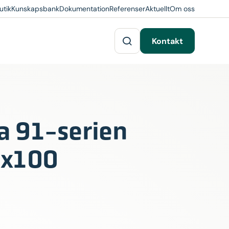
utik
Kunskapsbank
Dokumentation
Referenser
Aktuellt
Om oss
Kontakt
a 91-serien
x100