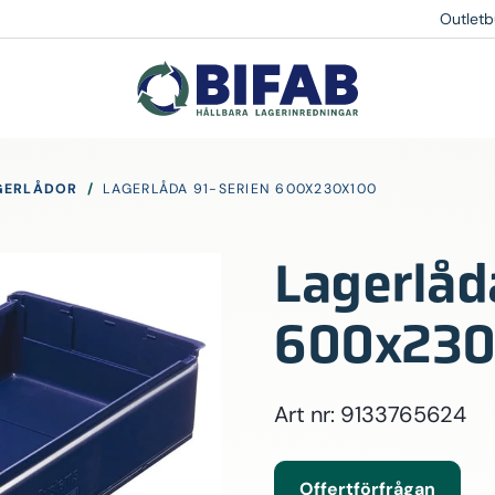
Outletb
GERLÅDOR
/
LAGERLÅDA 91-SERIEN 600X230X100
Lagerlåd
600x230
Art nr: 9133765624
Offertförfrågan