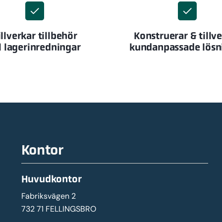
illverkar tillbehör
Konstruerar & tillv
ll lagerinredningar
kundanpassade lösn
Kontor
Huvudkontor
Fabriksvägen 2
732 71 FELLINGSBRO