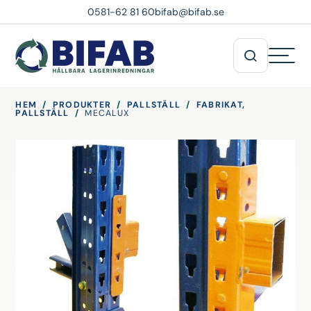
0581-62 81 60
bifab@bifab.se
HEM
/
PRODUKTER
/
PALLSTÄLL
/
FABRIKAT,
PALLSTÄLL
/
MECALUX