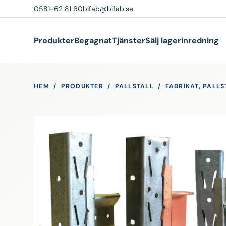
0581-62 81 60
bifab@bifab.se
Produkter
Begagnat
Tjänster
Sälj lagerinredning
HEM
/
PRODUKTER
/
PALLSTÄLL
/
FABRIKAT, PALLS