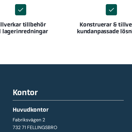
illverkar tillbehör
Konstruerar & tillv
ll lagerinredningar
kundanpassade lösn
Kontor
Huvudkontor
Fabriksvägen 2
732 71 FELLINGSBRO