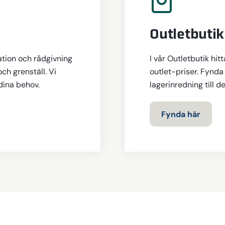
Outletbutik
ation och rådgivning
I vår Outletbutik hit
och grenställ. Vi
outlet-priser. Fynda 
 dina behov.
lagerinredning till d
Fynda här