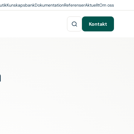
utik
Kunskapsbank
Dokumentation
Referenser
Aktuellt
Om oss
Kontakt
n