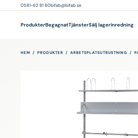
0581-62 81 60
bifab@bifab.se
Produkter
Begagnat
Tjänster
Sälj lagerinredning
HEM
/
PRODUKTER
/
ARBETSPLATSUTRUSTNING
/
P