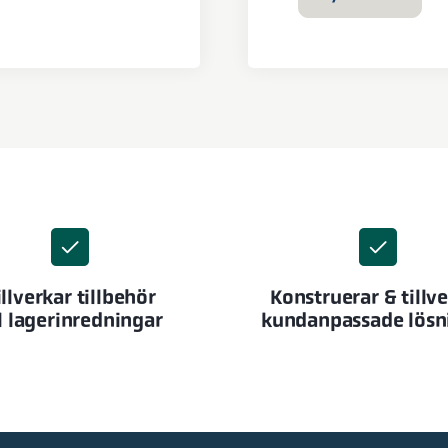
illverkar tillbehör
Konstruerar & tillv
ll lagerinredningar
kundanpassade lösn