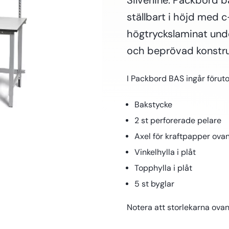
Silverline. Packbord 
ställbart i höjd med c
högtryckslaminat unde
och beprövad konstru
I Packbord BAS ingår föru
Bakstycke
2 st perforerade pelare
Axel för kraftpapper ova
Vinkelhylla i plåt
Topphylla i plåt
5 st byglar
Notera att storlekarna ovan 