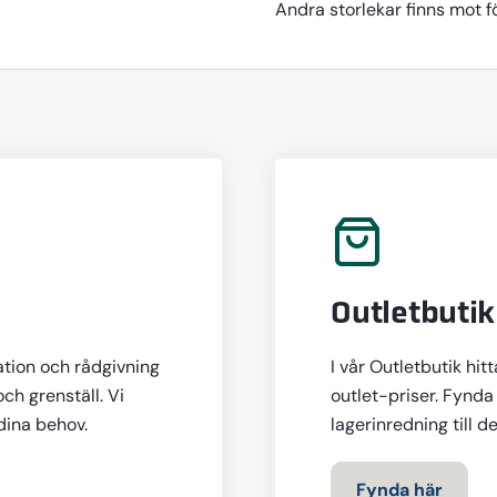
Andra storlekar finns mot f
Outletbutik
ation och rådgivning
I vår Outletbutik hit
och grenställ. Vi
outlet-priser. Fynda 
 dina behov.
lagerinredning till d
Fynda här