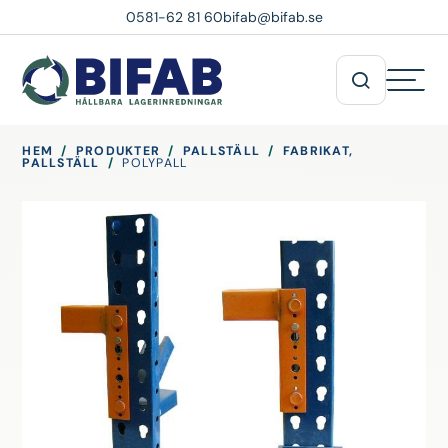
0581-62 81 60
bifab@bifab.se
HEM
/
PRODUKTER
/
PALLSTÄLL
/
FABRIKAT,
PALLSTÄLL
/
POLYPALL