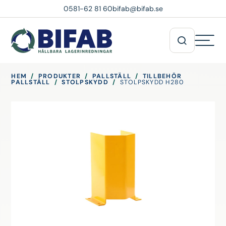
0581-62 81 60
bifab@bifab.se
HEM
/
PRODUKTER
/
PALLSTÄLL
/
TILLBEHÖR
PALLSTÄLL
/
STOLPSKYDD
/
STOLPSKYDD H280